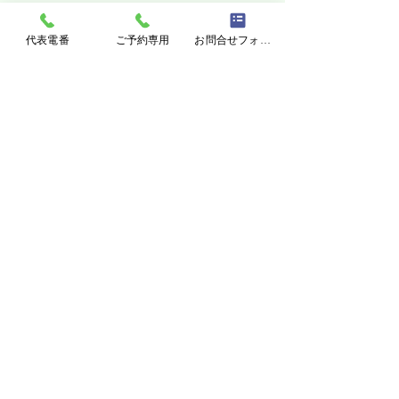
代表電番
ご予約専用
お問合せフォーム
北海道北斗市の
平田博巳内科クリニック
医療法人社団
〒049-0111
北海道北斗市七重浜4丁目27-40
（Mapはこちらから）
代表電番
TEL 0138-48-2200
予約専用
TEL 0138-48-2800
●WEB予約はこちら
●メールでのお問い合わせ
日祝
​月
火
水
​木
金
土
診療時間