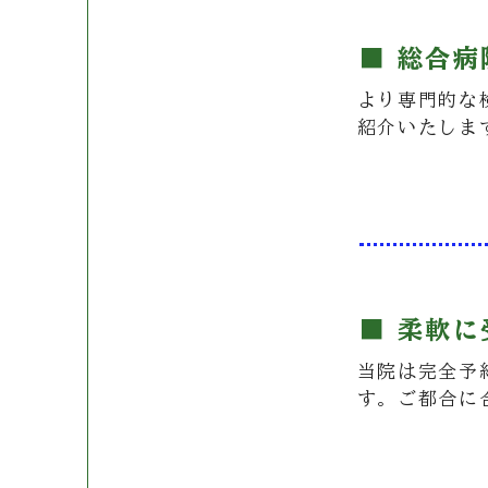
■ 総合
より専門的な
R
eason
紹介いたしま
04
■ 柔軟
当院は完全予
R
eason
す。ご都合に
05