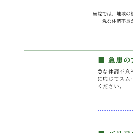
当院では、地域の
急な体調不良
■ 急患
急な体調不良
R
eason
に応じてスム
01
ください。