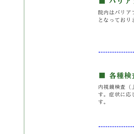
■ バリ
院内はバリア
R
eason
となっており
02
■ 各種
内視鏡検査（
R
eason
す。症状に応
03
す。