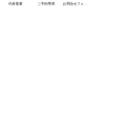
代表電番
ご予約専用
お問合せフォーム
体調に不安がある方や検査をご希望の方は、
お気軽にご相談ください。
Webからのご予約、お問い合わせ・
ご相談は
●スマートフォンで簡単にWEB予約が
可能です。
●QRコードからも予約ページへアクセ
スできます 。
●24時間WEB予約受付中
インターネットからのご予約はこちら