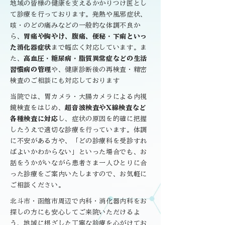
地域の皆様の健康を支えるかかりつけ医とし
て診療を行っております。発熱や風邪症状、
咳・のどの痛みなどの一般的な体調不良か
ら、
胃痛や胸やけ、腹痛、便秘・下痢といっ
た消化器症状
まで幅広く対応しています。ま
た、
高血圧・糖尿病・脂質異常症などの生活
習慣病の管理
や、健康診断後の再検査・精密
検査のご相談にも対応しております
当院では、胃カメラ・大腸カメラによる内視
鏡検査をはじめ、
超音波検査やX線検査など
各種検査に対応
し、症状の原因を的確に把握
したうえで適切な診療を行っています。体調
に不安がある方や、「どの診療科を受診すれ
ばよいかわからない」といった場合でも、お
話をうかがいながら患者さま一人ひとりに合
った診療をご案内いたしますので、お気軽に
ご相談ください。
北斗市・函館市周辺で内科・消化器内科をお
探しの方にも安心してご来院いただけるよ
う、地域に根ざした丁寧な診療を心がけてお