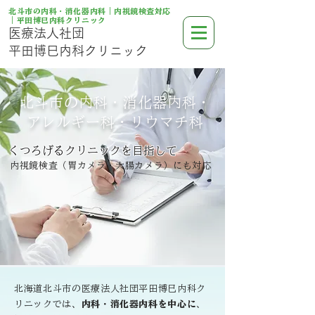
北斗市の内科・消化器内科｜内視鏡検査対応
｜平田博巳内科クリニック
医療法人社団
平田博巳内科クリニック
北斗市の内科・消化器内科・
アレルギー科・リウマチ科
くつろげるクリニックを目指して
内視鏡検査（胃カメラ・大腸カメラ）にも対応
北海道北斗市の医療法人社団平田博巳内科ク
リニックでは、
内科・消化器内科を中心に
、